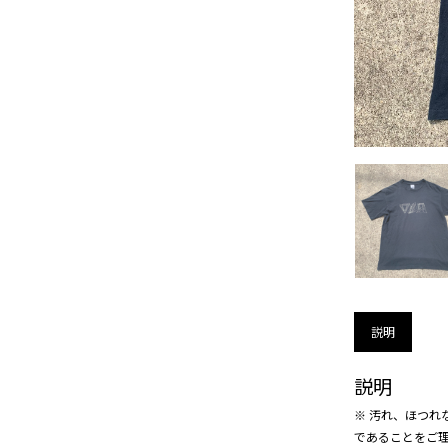
説明
説明
※ 汚れ、ほつれ
であることをご