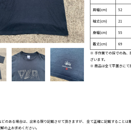
肩幅(cm)
52
袖丈(cm)
21
身幅(cm)
55
着丈(cm)
69
※ 手作業での採寸の為、
ざいます。
※ 商品は全て平置きにて
などのある場合は、出来る限り記載させて頂きますが、 全て正確に記載することは難
理解の上お求めください。