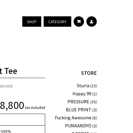
SHOP
CATEGORY
t Tee
STORE
Sturla
(15)
ARCHIVE
Happy 99
(1)
¥
8,800
PRESSURE
(35)
tax included
BLUE PRINT
(3)
Fucking Awesome
(6)
PUNKANDYO
(3)
100%