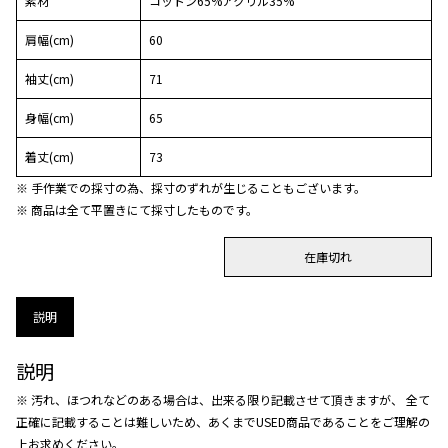
素材
コットン65%アクリル35%
肩幅(cm)
60
袖丈(cm)
71
身幅(cm)
65
着丈(cm)
73
※ 手作業での採寸の為、採寸のずれが生じることもございます。
※ 商品は全て平置きにて採寸したものです。
在庫切れ
説明
説明
※ 汚れ、ほつれなどのある場合は、出来る限り記載させて頂きますが、 全て
正確に記載することは難しいため、あくまでUSED商品であることをご理解の
上お求めください。