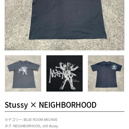
Stussy × NEIGHBORHOOD
カテゴリー:
BLUE ROOM ARCHIVE
タグ:
NEIGHBORHOOD
,
old stussy