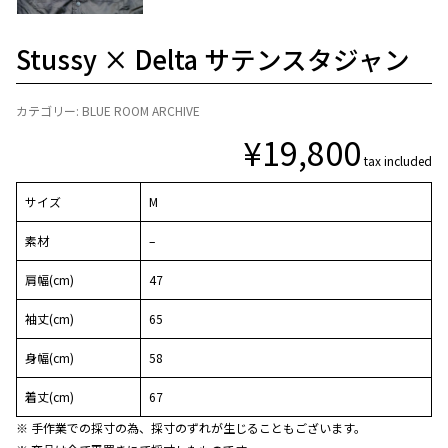
Stussy × Delta サテンスタジャン
カテゴリー:
BLUE ROOM ARCHIVE
¥
19,800
tax included
サイズ
M
素材
–
肩幅(cm)
47
袖丈(cm)
65
身幅(cm)
58
着丈(cm)
67
※ 手作業での採寸の為、採寸のずれが生じることもございます。