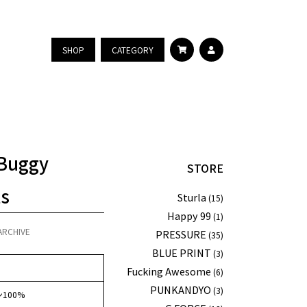
SHOP
CATEGORY
 Buggy
STORE
s
Sturla
(15)
Happy 99
(1)
ARCHIVE
PRESSURE
(35)
BLUE PRINT
(3)
Fucking Awesome
(6)
PUNKANDYO
(3)
100%