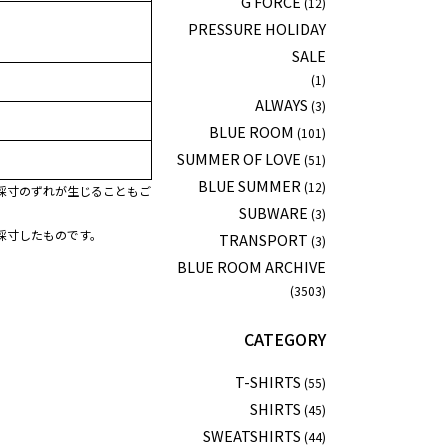
G FORCE
(12)
PRESSURE HOLIDAY
SALE
(1)
ALWAYS
(3)
BLUE ROOM
(101)
SUMMER OF LOVE
(51)
BLUE SUMMER
(12)
採寸のずれが生じることもご
SUBWARE
(3)
採寸したものです。
TRANSPORT
(3)
BLUE ROOM ARCHIVE
(3503)
CATEGORY
T-SHIRTS
(55)
SHIRTS
(45)
SWEATSHIRTS
(44)