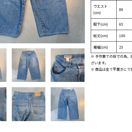
ウエスト
86
(cm)
股下(cm)
65
総丈(cm)
100
裾幅(cm)
25
※ 手作業での採寸の為、
ざいます。
※ 商品は全て平置きにて