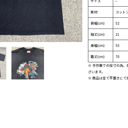
サイズ
–
素材
コットン
肩幅(cm)
52
袖丈(cm)
21
身幅(cm)
55
着丈(cm)
70
※ 手作業での採寸の為、
ざいます。
※ 商品は全て平置きにて