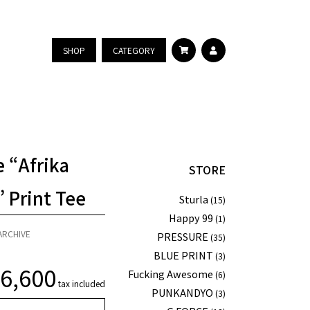
SHOP
CATEGORY
 “Afrika
STORE
 Print Tee
Sturla
(15)
Happy 99
(1)
ARCHIVE
PRESSURE
(35)
BLUE PRINT
(3)
¥
6,600
Fucking Awesome
(6)
tax included
PUNKANDYO
(3)