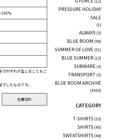
G FORCE
(12)
PRESSURE HOLIDAY
100%
SALE
(1)
ALWAYS
(3)
BLUE ROOM
(98)
SUMMER OF LOVE
(51)
BLUE SUMMER
(12)
SUBWARE
(3)
採寸のずれが生じることもご
TRANSPORT
(3)
BLUE ROOM ARCHIVE
採寸したものです。
(3503)
在庫切れ
CATEGORY
T-SHIRTS
(53)
SHIRTS
(45)
SWEATSHIRTS
(44)