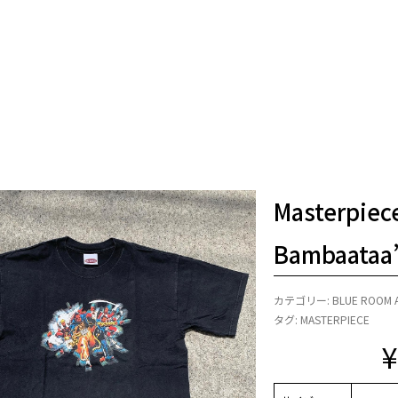
Masterpiece
Bambaataa”
カテゴリー:
BLUE ROOM 
タグ:
MASTERPIECE