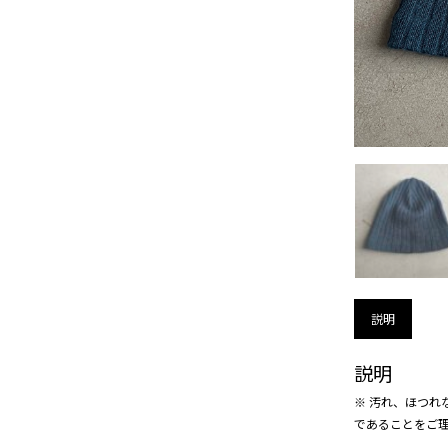
説明
説明
※ 汚れ、ほつれ
であることをご