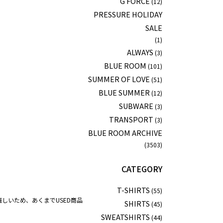
G FORCE
(12)
PRESSURE HOLIDAY
SALE
(1)
ALWAYS
(3)
BLUE ROOM
(101)
SUMMER OF LOVE
(51)
BLUE SUMMER
(12)
SUBWARE
(3)
TRANSPORT
(3)
BLUE ROOM ARCHIVE
(3503)
CATEGORY
T-SHIRTS
(55)
しいため、あくまでUSED商品
SHIRTS
(45)
SWEATSHIRTS
(44)