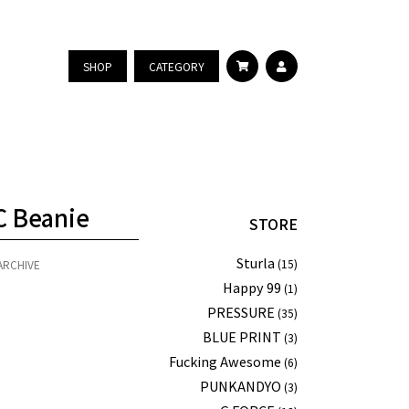
SHOP
CATEGORY
 Beanie
STORE
Sturla
(15)
ARCHIVE
Happy 99
(1)
PRESSURE
(35)
BLUE PRINT
(3)
Fucking Awesome
(6)
PUNKANDYO
(3)