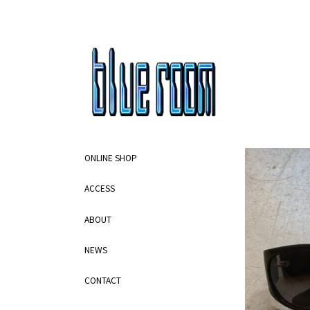
ONLINE SHOP
ACCESS
ABOUT
NEWS
CONTACT