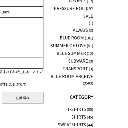
G FORCE
(12)
PRESSURE HOLIDAY
100%
SALE
(1)
ALWAYS
(3)
BLUE ROOM
(101)
SUMMER OF LOVE
(51)
BLUE SUMMER
(12)
SUBWARE
(3)
TRANSPORT
(3)
採寸のずれが生じることもご
BLUE ROOM ARCHIVE
(3503)
採寸したものです。
CATEGORY
在庫切れ
T-SHIRTS
(55)
SHIRTS
(45)
SWEATSHIRTS
(44)