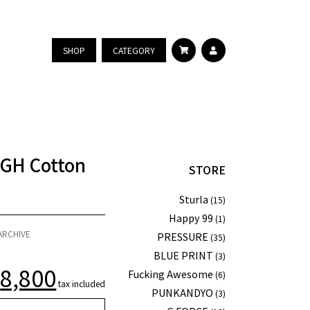
SHOP
CATEGORY
H Cotton
STORE
Sturla
(15)
Happy 99
(1)
ARCHIVE
PRESSURE
(35)
BLUE PRINT
(3)
¥
8,800
Fucking Awesome
(6)
tax included
PUNKANDYO
(3)