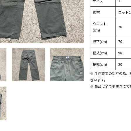
サイズ
2
素材
コットン
ウエスト
78
(cm)
股下(cm)
70
総丈(cm)
98
裾幅(cm)
20
※ 手作業での採寸の為、
ざいます。
※ 商品は全て平置きにて