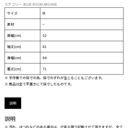
カテゴリー:
BLUE ROOM ARCHIVE
サイズ
M
素材
–
肩幅(cm)
52
袖丈(cm)
61
身幅(cm)
64
着丈(cm)
71
※ 手作業での採寸の為、採寸のずれが生じることもございます。
※ 商品は全て平置きにて採寸したものです。
説明
説明
※ 汚れ、ほつれなどのある場合は、出来る限り記載させて頂きますが、 全て