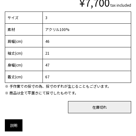
¥
7,700
tax included
サイズ
3
素材
アクリル100%
肩幅(cm)
46
袖丈(cm)
21
身幅(cm)
47
着丈(cm)
67
※ 手作業での採寸の為、採寸のずれが生じることもございます。
※ 商品は全て平置きにて採寸したものです。
在庫切れ
説明