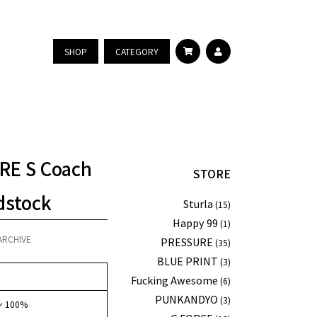
SHOP
CATEGORY
RE S Coach
STORE
dstock
Sturla
(15)
Happy 99
(1)
ARCHIVE
PRESSURE
(35)
BLUE PRINT
(3)
Fucking Awesome
(6)
PUNKANDYO
(3)
 100%