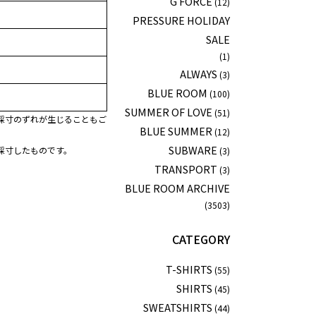
G FORCE
(12)
PRESSURE HOLIDAY
SALE
(1)
ALWAYS
(3)
BLUE ROOM
(100)
SUMMER OF LOVE
(51)
採寸のずれが生じることもご
BLUE SUMMER
(12)
SUBWARE
採寸したものです。
(3)
TRANSPORT
(3)
BLUE ROOM ARCHIVE
(3503)
CATEGORY
T-SHIRTS
(55)
SHIRTS
(45)
SWEATSHIRTS
(44)