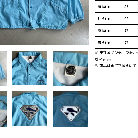
肩幅(cm)
59
袖丈(cm)
65
身幅(cm)
73
着丈(cm)
79
※ 手作業での採寸の為、
ざいます。
※ 商品は全て平置きにて