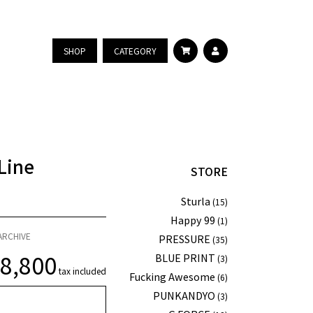
SHOP
CATEGORY
Line
STORE
Sturla
(15)
Happy 99
(1)
ARCHIVE
PRESSURE
(35)
¥
8,800
BLUE PRINT
(3)
tax included
Fucking Awesome
(6)
PUNKANDYO
(3)