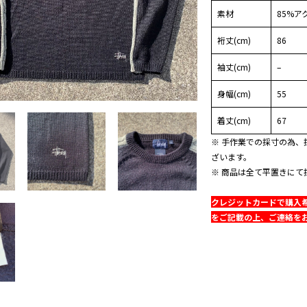
素材
85%ア
裄丈(cm)
86
袖丈(cm)
–
身幅(cm)
55
着丈(cm)
67
※ 手作業での採寸の為、
ざいます。
※ 商品は全て平置きにて
クレジットカードで購入
をご記載の上、ご連絡を