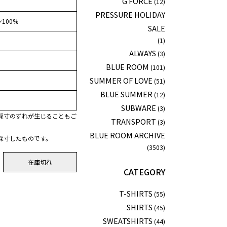
G FORCE
(12)
PRESSURE HOLIDAY
100%
SALE
(1)
ALWAYS
(3)
BLUE ROOM
(101)
SUMMER OF LOVE
(51)
BLUE SUMMER
(12)
SUBWARE
(3)
採寸のずれが生じることもご
TRANSPORT
(3)
BLUE ROOM ARCHIVE
採寸したものです。
(3503)
在庫切れ
CATEGORY
T-SHIRTS
(55)
SHIRTS
(45)
SWEATSHIRTS
(44)