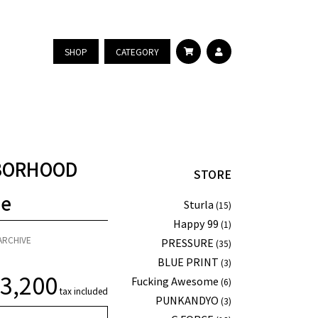
SHOP
CATEGORY
BORHOOD
STORE
ee
Sturla
(15)
Happy 99
(1)
ARCHIVE
PRESSURE
(35)
BLUE PRINT
(3)
3,200
Fucking Awesome
(6)
tax included
PUNKANDYO
(3)