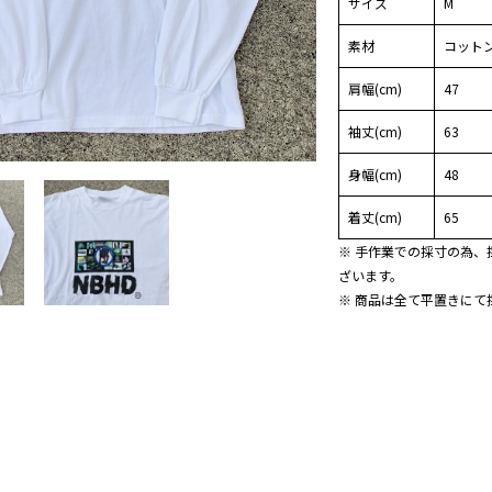
サイズ
M
素材
コットン
肩幅(cm)
47
袖丈(cm)
63
身幅(cm)
48
着丈(cm)
65
※ 手作業での採寸の為、
ざいます。
※ 商品は全て平置きにて