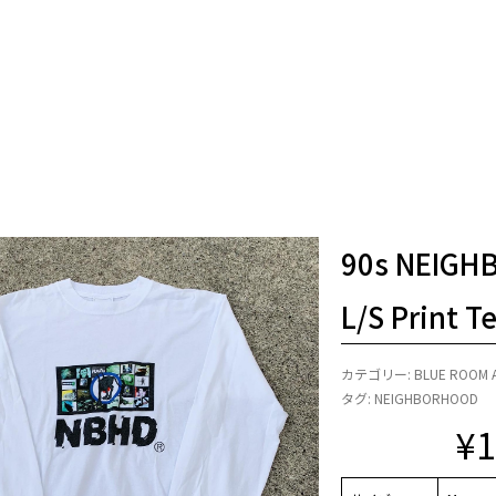
90s NEIGH
L/S Print T
カテゴリー:
BLUE ROOM 
タグ:
NEIGHBORHOOD
¥
1