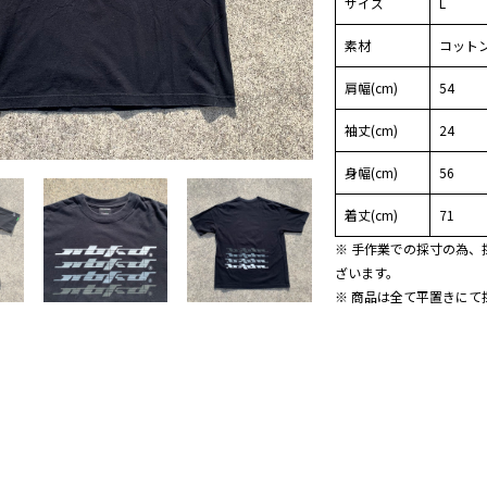
サイズ
L
素材
コットン
肩幅(cm)
54
袖丈(cm)
24
身幅(cm)
56
着丈(cm)
71
※ 手作業での採寸の為、
ざいます。
※ 商品は全て平置きにて