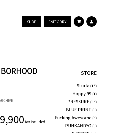
SHOP
CATEGORY
GHBORHOOD
STORE
Sturla
(15)
Happy 99
(1)
ARCHIVE
PRESSURE
(35)
BLUE PRINT
(3)
¥
9,900
Fucking Awesome
(6)
tax included
PUNKANDYO
(3)