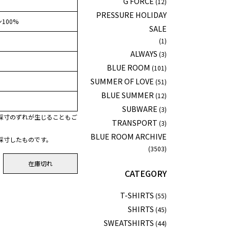
G FORCE
(12)
PRESSURE HOLIDAY
100%
SALE
(1)
ALWAYS
(3)
BLUE ROOM
(101)
SUMMER OF LOVE
(51)
BLUE SUMMER
(12)
SUBWARE
(3)
採寸のずれが生じることもご
TRANSPORT
(3)
BLUE ROOM ARCHIVE
採寸したものです。
(3503)
在庫切れ
CATEGORY
T-SHIRTS
(55)
SHIRTS
(45)
SWEATSHIRTS
(44)