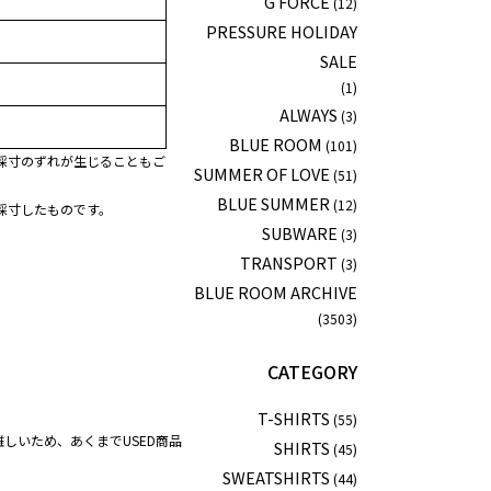
G FORCE
(12)
PRESSURE HOLIDAY
SALE
(1)
ALWAYS
(3)
BLUE ROOM
(101)
採寸のずれが生じることもご
SUMMER OF LOVE
(51)
BLUE SUMMER
(12)
採寸したものです。
SUBWARE
(3)
TRANSPORT
(3)
BLUE ROOM ARCHIVE
(3503)
CATEGORY
T-SHIRTS
(55)
しいため、あくまでUSED商品
SHIRTS
(45)
SWEATSHIRTS
(44)