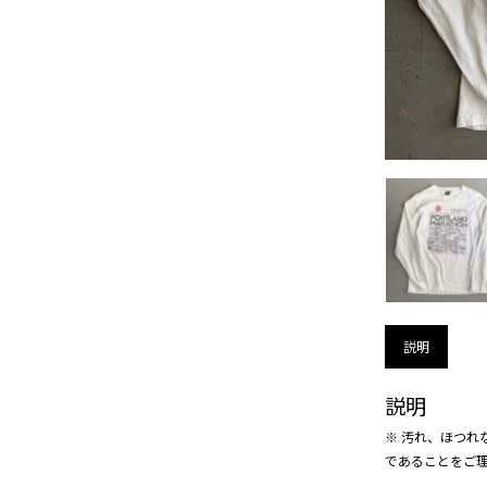
説明
説明
※ 汚れ、ほつれ
であることをご