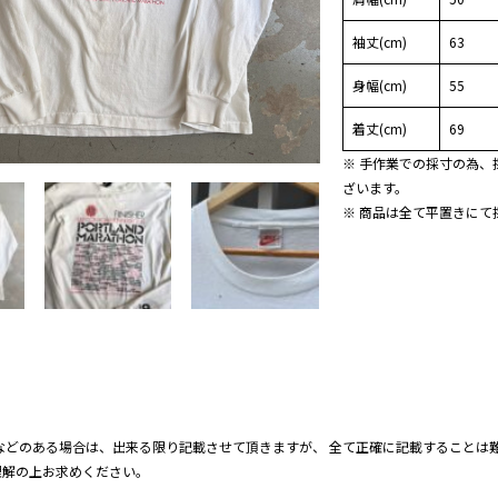
袖丈(cm)
63
身幅(cm)
55
着丈(cm)
69
※ 手作業での採寸の為、
ざいます。
※ 商品は全て平置きにて
などのある場合は、出来る限り記載させて頂きますが、 全て正確に記載することは難
理解の上お求めください。