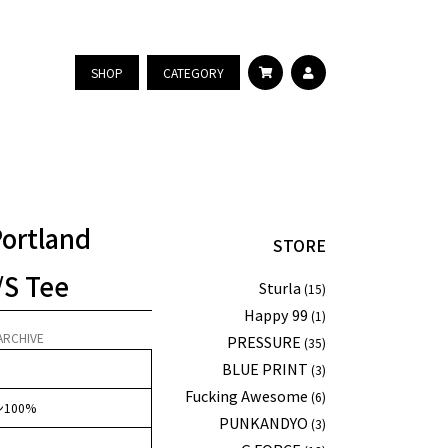
SHOP
CATEGORY
Portland
STORE
/S Tee
Sturla
(15)
Happy 99
(1)
ARCHIVE
PRESSURE
(35)
BLUE PRINT
(3)
Fucking Awesome
(6)
100%
PUNKANDYO
(3)