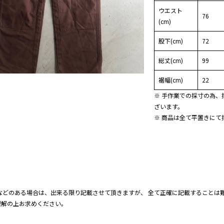
ウエスト
76
(cm)
股下(cm)
72
総丈(cm)
99
裾幅(cm)
22
※ 手作業での採寸の為、
ざいます。
※ 商品は全て平置きにて
などのある場合は、出来る限り記載させて頂きますが、 全て正確に記載することは難
理解の上お求めください。