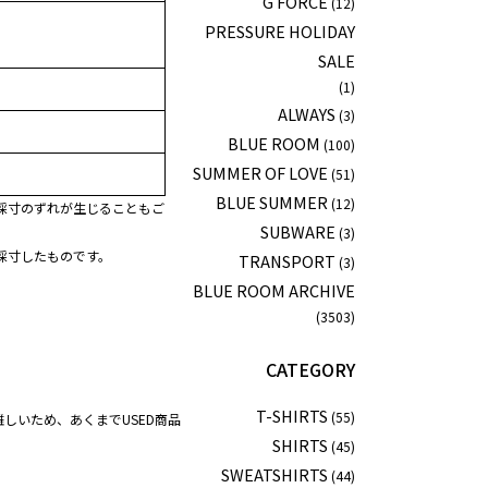
G FORCE
(12)
PRESSURE HOLIDAY
SALE
(1)
ALWAYS
(3)
BLUE ROOM
(100)
SUMMER OF LOVE
(51)
BLUE SUMMER
(12)
採寸のずれが生じることもご
SUBWARE
(3)
採寸したものです。
TRANSPORT
(3)
BLUE ROOM ARCHIVE
(3503)
CATEGORY
T-SHIRTS
(55)
しいため、あくまでUSED商品
SHIRTS
(45)
SWEATSHIRTS
(44)