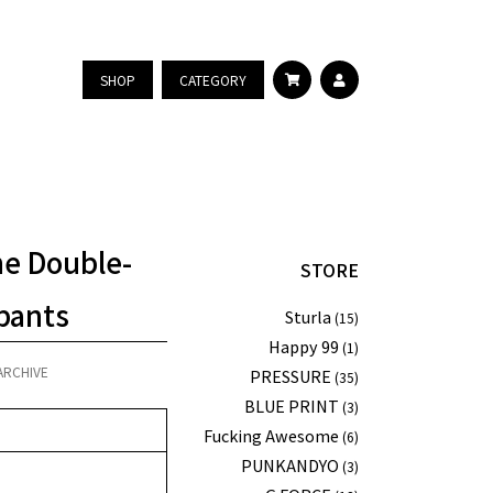
SHOP
CATEGORY
e Double-
STORE
pants
Sturla
(15)
Happy 99
(1)
ARCHIVE
PRESSURE
(35)
BLUE PRINT
(3)
Fucking Awesome
(6)
PUNKANDYO
(3)